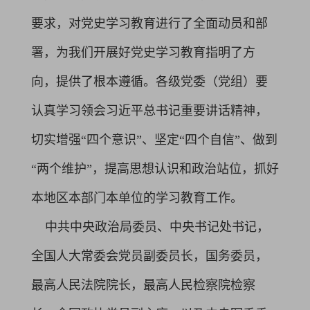
要求，对党史学习教育进行了全面动员和部
署，为我们开展好党史学习教育指明了方
向，提供了根本遵循。各级党委（党组）要
认真学习领会习近平总书记重要讲话精神，
切实增强“四个意识”、坚定“四个自信”、做到
“两个维护”，提高思想认识和政治站位，抓好
本地区本部门本单位的学习教育工作。
中共中央政治局委员、中央书记处书记，
全国人大常委会党员副委员长，国务委员，
最高人民法院院长，最高人民检察院检察