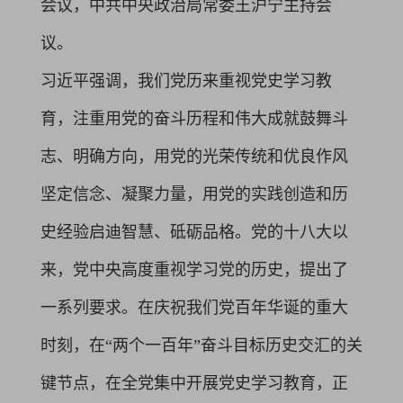
会议，中共中央政治局常委王沪宁主持会
议。
习近平强调，我们党历来重视党史学习教
育，注重用党的奋斗历程和伟大成就鼓舞斗
志、明确方向，用党的光荣传统和优良作风
坚定信念、凝聚力量，用党的实践创造和历
史经验启迪智慧、砥砺品格。党的十八大以
来，党中央高度重视学习党的历史，提出了
一系列要求。在庆祝我们党百年华诞的重大
时刻，在“两个一百年”奋斗目标历史交汇的关
键节点，在全党集中开展党史学习教育，正