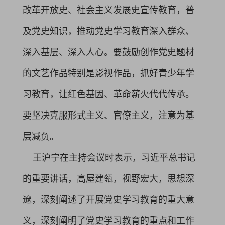
改革开放史、社会主义发展史宣传教育，普
及党史知识，推动党史学习教育深入群众、
深入基层、深入人心。要鼓励创作党史题材
的文艺作品特别是影视作品，抓好青少年学
习教育，让红色基因、革命薪火代代传承。
要坚决克服形式主义、官僚主义，注意为基
层减负。
王沪宁在主持会议时表示，习近平总书记
的重要讲话，高屋建瓴，视野宏大，思想深
邃，深刻阐述了开展党史学习教育的重大意
义，深刻阐明了党史学习教育的重点和工作