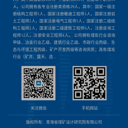
人。公司拥有各专业注册类资格29人，其中：国家一级注
册结构工程师1人，国家注册暖通工程师1人，国家注册岩
土工程师2人，国家注册电气工程师1人，国家注册二级结
构工程师2人，国家注册二级建筑工程师6人，注册咨询工
程师12人，注册安全工程师4人。 公司拥有煤炭行业咨询
甲级、冶金行业乙级、建筑行业乙级、市政行业丙级、生
态与环境工程丙级、矿产开发丙级等咨询资质；具有煤炭
行业（矿井、露天、选...
关注微信
手机网站
版权所有：青海省煤矿设计研究院有限公司