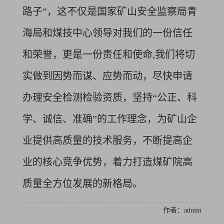
路子”，这不仅是国家矿山安全监察局青
海局和煤技中心领导对我们的一份信任
和荣誉，更是一份责任和使命,我们将切
实做到因势而谋、应势而动，尽快申请
办理安全检测检验资质，坚持“公正、科
学、诚信、准确”的工作理念，为矿山企
业提供高质量的技术服务，不断提高企
业的核心竞争优势，着力打造煤矿院高
质量全方位发展的新格局。
作者：admin