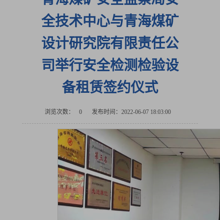
全技术中心与青海煤矿
设计研究院有限责任公
司举行安全检测检验设
备租赁签约仪式
浏览次数：
0
发布时间：2022-06-07 18:03:00