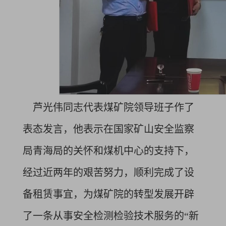
芦光伟同志代表煤矿院领导班子作了
表态发言，他表示在国家矿山安全监察
局青海局的关怀和煤机中心的支持下，
经过近两年的艰苦努力，顺利完成了设
备租赁事宜，为煤矿院的转型发展开辟
了一条从事安全检测检验技术服务的“新