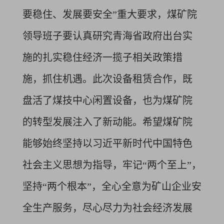
要稳住、发展要安全”重大要求，煤矿院
领导班子要认真研究青海省政府出台实
施的扎实稳住经济一揽子相关政策措
施，抓住机遇。此次设备租赁合作，既
盘活了煤技中心闲置设备，也为煤矿院
的转型发展注入了新动能。希望煤矿院
能够始终坚持以习近平新时代中国特色
社会主义思想为指导，牢记“两个至上”，
坚持“两个根本”，全心全意为矿山企业安
全生产服务，尽心尽力为社会经济发展