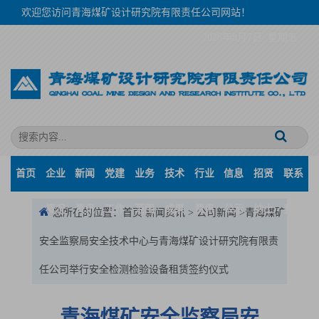
欢迎您访问青海煤矿设计研究院有限责任公司网站！
2026年8月7日 星期五
首页
企业
新闻
党建
业务
技术
行业
信息
招贤
联系
概况
资讯
工作
范围
成果
资讯
公示
纳士
我们
您所在的位置：
首页
新闻资讯
>
公司新闻
>青海煤矿
安全监察局安全技术中心与青海煤矿设计研究院有限责
任公司举行安全检测检验设备租赁签约仪式
青海煤矿安全监察局安