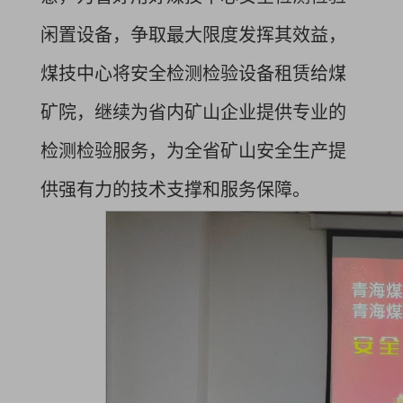
闲置设备，争取最大限度发挥其效益，
煤技中心将安全检测检验设备租赁给煤
矿院，继续为省内矿山企业提供专业的
检测检验服务，为全省矿山安全生产提
供强有力的技术支撑和服务保障。