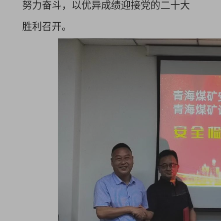
努力奋斗，以优异成绩迎接党的二十大
胜利召开。