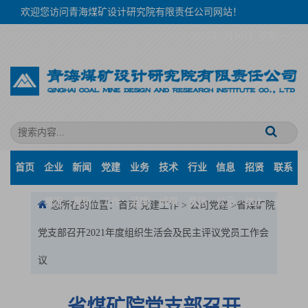
欢迎您访问青海煤矿设计研究院有限责任公司网站！
2026年8月10日 星期一
首页
企业
新闻
党建
业务
技术
行业
信息
招贤
联系
概况
资讯
工作
范围
成果
资讯
公示
纳士
我们
您所在的位置：
首页
党建工作
>
公司党建
>省煤矿院
党支部召开2021年度组织生活会及民主评议党员工作会
议
省煤矿院党支部召开